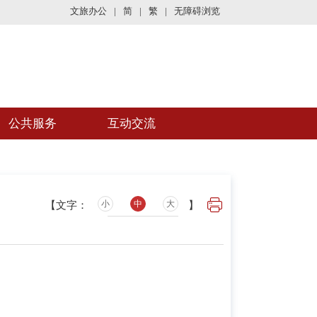
文旅办公
|
简
|
繁
|
无障碍浏览
公共服务
互动交流
小
中
大
【文字：
】